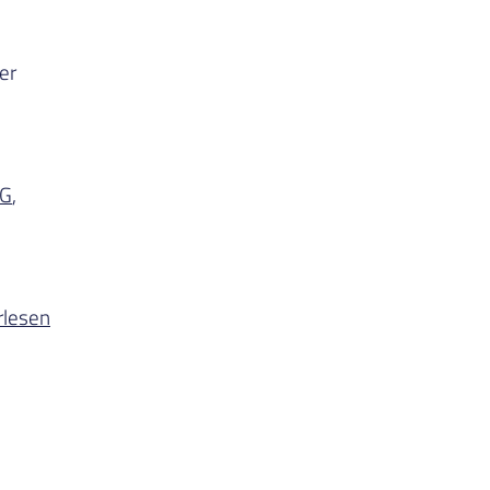
er
G
,
rlesen