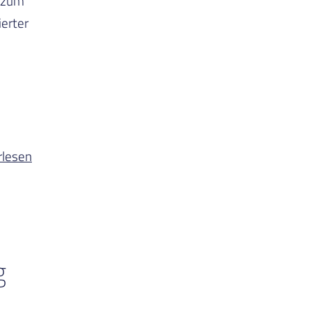
 zum
erter
rlesen
g