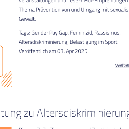
Veranstaltungen und Lese-/ Hör-Empfehlungen
Thema Prävention von und Umgang mit sexualisi
Gewalt.
Tags:
Gender Pay Gap
,
Feminizid
,
Rassismus
,
Altersdiskriminierung
,
Belästigung im Sport
Veröffentlich am 03. Apr 2025
weite
tung zu Altersdiskriminierun